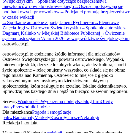
Świętokrzyskim
→
Spotkanie dotyczące bezpieczeństwa
mieszkańców powiatu ostrowieckiego
→
Oszuści podszywają się
pod bankowych pracowników
→
Policjanci promują bezpieczeństwo
w czasie wakacji
→
Spotkanie autorskie z poetą Janem Rychnerem
→
Plenerowe
Zajęcia Jogi w Ostrowcu Świętokrzyskim
→
Spotkanie autorskie z
Dagmarą Kalinko w Miejskiej Bibliotece Publicznej
→
Ćwiczenie
systemu ostrzegania 'Alarm 2026' w województwie świętokrzyskim
ostrowiectv.pl
ostrowiectv.pl to codzienne źródło informacji dla mieszkańców
Ostrowca Świętokrzyskiego i powiatu ostrowieckiego. Wypadki,
interwencje służb, decyzje lokalnych władz, ale też kultura, sport i
życie społeczne – relacjonujemy wszystko, co składa się na obraz
tego miasta nad Kamienną. Ostrowiec to miejsce z głęboko
zakorzenionym przemysłowym dziedzictwem i aktywną
społecznością, która zasługuje na rzetelne, lokalne dziennikarstwo.
Sprawdzaj nas każdego dnia i bądź na bieżąco ze swoim regionem!
Serwisy
Wiadomości
Wydarzenia i bilety
Katalog firm
Oferty
pracy
Przewodniki
Ludzie
Dla mieszkańca
Pogoda i smog
Stacje
paliw
Bankomaty
Markety
Kościoły i msze
Nekrologi
Redakcja i kontakt
Masz temat? Napisz do
redakcji
- czekamy na Twoje zgłoszenia.