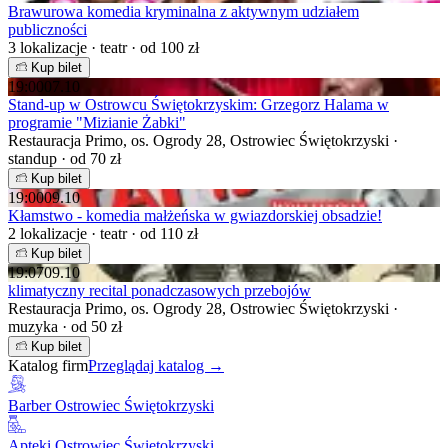
Brawurowa komedia kryminalna z aktywnym udziałem
publiczności
3 lokalizacje · teatr · od 100 zł
Kup bilet
19:00
07.10
Stand-up w Ostrowcu Świętokrzyskim: Grzegorz Halama w
programie "Mizianie Żabki"
Restauracja Primo, os. Ogrody 28, Ostrowiec Świętokrzyski ·
standup · od 70 zł
Kup bilet
19:00
09.10
Kłamstwo - komedia małżeńska w gwiazdorskiej obsadzie!
2 lokalizacje · teatr · od 110 zł
Kup bilet
19:07
09.10
klimatyczny recital ponadczasowych przebojów
Restauracja Primo, os. Ogrody 28, Ostrowiec Świętokrzyski ·
muzyka · od 50 zł
Kup bilet
Katalog firm
Przeglądaj katalog →
Barber Ostrowiec Świętokrzyski
Apteki Ostrowiec Świętokrzyski