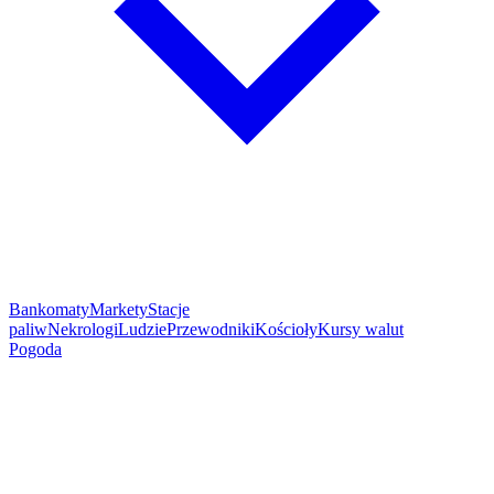
Bankomaty
Markety
Stacje
paliw
Nekrologi
Ludzie
Przewodniki
Kościoły
Kursy walut
Pogoda