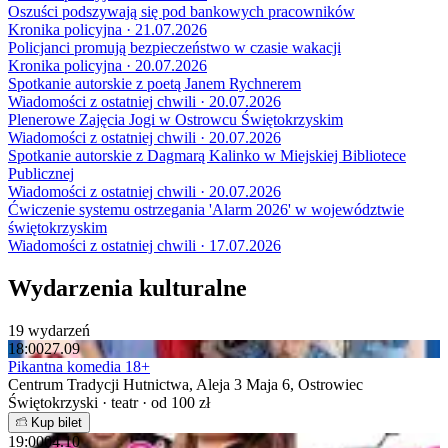
Oszuści podszywają się pod bankowych pracowników
Kronika policyjna · 21.07.2026
Policjanci promują bezpieczeństwo w czasie wakacji
Kronika policyjna · 20.07.2026
Spotkanie autorskie z poetą Janem Rychnerem
Wiadomości z ostatniej chwili · 20.07.2026
Plenerowe Zajęcia Jogi w Ostrowcu Świętokrzyskim
Wiadomości z ostatniej chwili · 20.07.2026
Spotkanie autorskie z Dagmarą Kalinko w Miejskiej Bibliotece
Publicznej
Wiadomości z ostatniej chwili · 20.07.2026
Ćwiczenie systemu ostrzegania 'Alarm 2026' w województwie
świętokrzyskim
Wiadomości z ostatniej chwili · 17.07.2026
Wydarzenia kulturalne
19 wydarzeń
18:00
27.09
Pikantna komedia 18+
Centrum Tradycji Hutnictwa, Aleja 3 Maja 6, Ostrowiec
Świętokrzyski · teatr · od 100 zł
Kup bilet
19:00
04.10