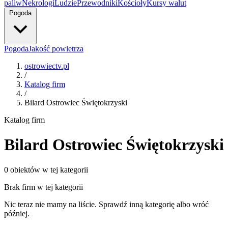
paliw
Nekrologi
Ludzie
Przewodniki
Kościoły
Kursy walut
Pogoda
Pogoda
Jakość powietrza
ostrowiectv.pl
/
Katalog firm
/
Bilard Ostrowiec Świętokrzyski
Katalog firm
Bilard Ostrowiec Świętokrzyski
0 obiektów w tej kategorii
Brak firm w tej kategorii
Nic teraz nie mamy na liście. Sprawdź inną kategorię albo wróć
później.