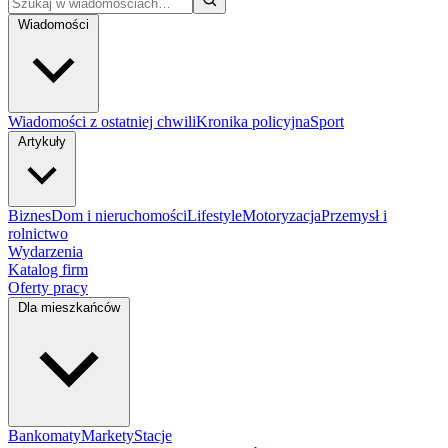
Wiadomości
Wiadomości z ostatniej chwili
Kronika policyjna
Sport
Artykuły
Biznes
Dom i nieruchomości
Lifestyle
Motoryzacja
Przemysł i
rolnictwo
Wydarzenia
Katalog firm
Oferty pracy
Dla mieszkańców
Bankomaty
Markety
Stacje