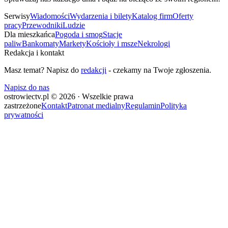
Serwisy
Wiadomości
Wydarzenia i bilety
Katalog firm
Oferty
pracy
Przewodniki
Ludzie
Dla mieszkańca
Pogoda i smog
Stacje
paliw
Bankomaty
Markety
Kościoły i msze
Nekrologi
Redakcja i kontakt
Masz temat? Napisz do
redakcji
- czekamy na Twoje zgłoszenia.
Napisz do nas
ostrowiectv.pl © 2026 · Wszelkie prawa
zastrzeżone
Kontakt
Patronat medialny
Regulamin
Polityka
prywatności