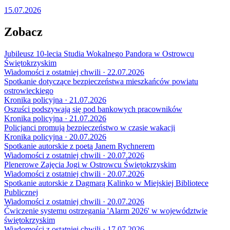
15.07.2026
Zobacz
Jubileusz 10-lecia Studia Wokalnego Pandora w Ostrowcu
Świętokrzyskim
Wiadomości z ostatniej chwili · 22.07.2026
Spotkanie dotyczące bezpieczeństwa mieszkańców powiatu
ostrowieckiego
Kronika policyjna · 21.07.2026
Oszuści podszywają się pod bankowych pracowników
Kronika policyjna · 21.07.2026
Policjanci promują bezpieczeństwo w czasie wakacji
Kronika policyjna · 20.07.2026
Spotkanie autorskie z poetą Janem Rychnerem
Wiadomości z ostatniej chwili · 20.07.2026
Plenerowe Zajęcia Jogi w Ostrowcu Świętokrzyskim
Wiadomości z ostatniej chwili · 20.07.2026
Spotkanie autorskie z Dagmarą Kalinko w Miejskiej Bibliotece
Publicznej
Wiadomości z ostatniej chwili · 20.07.2026
Ćwiczenie systemu ostrzegania 'Alarm 2026' w województwie
świętokrzyskim
Wiadomości z ostatniej chwili · 17.07.2026