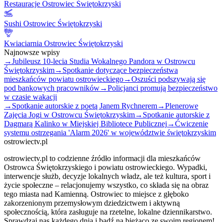
Restauracje Ostrowiec Świętokrzyski
Sushi Ostrowiec Świętokrzyski
Kwiaciarnia Ostrowiec Świętokrzyski
Najnowsze wpisy
→
Jubileusz 10-lecia Studia Wokalnego Pandora w Ostrowcu
Świętokrzyskim
→
Spotkanie dotyczące bezpieczeństwa
mieszkańców powiatu ostrowieckiego
→
Oszuści podszywają się
pod bankowych pracowników
→
Policjanci promują bezpieczeństwo
w czasie wakacji
→
Spotkanie autorskie z poetą Janem Rychnerem
→
Plenerowe
Zajęcia Jogi w Ostrowcu Świętokrzyskim
→
Spotkanie autorskie z
Dagmarą Kalinko w Miejskiej Bibliotece Publicznej
→
Ćwiczenie
systemu ostrzegania 'Alarm 2026' w województwie świętokrzyskim
ostrowiectv.pl
ostrowiectv.pl to codzienne źródło informacji dla mieszkańców
Ostrowca Świętokrzyskiego i powiatu ostrowieckiego. Wypadki,
interwencje służb, decyzje lokalnych władz, ale też kultura, sport i
życie społeczne – relacjonujemy wszystko, co składa się na obraz
tego miasta nad Kamienną. Ostrowiec to miejsce z głęboko
zakorzenionym przemysłowym dziedzictwem i aktywną
społecznością, która zasługuje na rzetelne, lokalne dziennikarstwo.
Sprawdzaj nas każdego dnia i bądź na bieżąco ze swoim regionem!