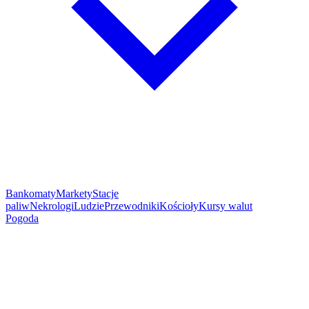
Bankomaty
Markety
Stacje
paliw
Nekrologi
Ludzie
Przewodniki
Kościoły
Kursy walut
Pogoda