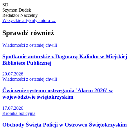
SD
Szymon Dudek
Redaktor Naczelny
Wszystkie artykuły autora →
Sprawdź również
Wiadomości z ostatniej chwili
Spotkanie autorskie z Dagmarą Kalinko w Miejskiej
Bibliotece Publicznej
20.07.2026
Wiadomości z ostatniej chwili
Ćwiczenie systemu ostrzegania 'Alarm 2026' w
województwie świętokrzyskim
17.07.2026
Kronika policyjna
Obchody Święta Policji w Ostrowcu Świętokrzyskim