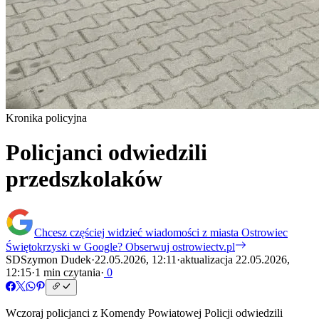
Kronika policyjna
Policjanci odwiedzili
przedszkolaków
Chcesz częściej widzieć wiadomości z miasta Ostrowiec
Świętokrzyski w Google?
Obserwuj ostrowiectv.pl
SD
Szymon Dudek
·
22.05.2026, 12:11
·
aktualizacja 22.05.2026,
12:15
·
1 min czytania
·
0
Wczoraj policjanci z Komendy Powiatowej Policji odwiedzili