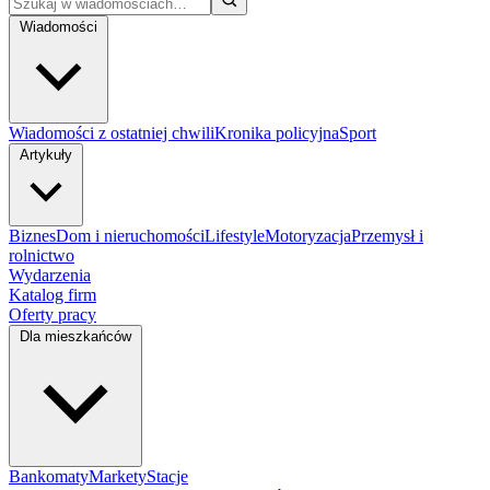
Wiadomości
Wiadomości z ostatniej chwili
Kronika policyjna
Sport
Artykuły
Biznes
Dom i nieruchomości
Lifestyle
Motoryzacja
Przemysł i
rolnictwo
Wydarzenia
Katalog firm
Oferty pracy
Dla mieszkańców
Bankomaty
Markety
Stacje