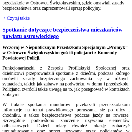
przedszkole w Ostrowcu Świętokrzyskim, gdzie omawiali zasady
bezpieczeństwa oraz zaprezentowali sprzęt policyjny.
Czytaj także
Spotkanie dotyczące bezpieczeństwa mieszkańców
powiatu ostrowieckiego
Wczoraj w Niepublicznym Przedszkolu Specjalnym „Promyk”
w Ostrowcu Świętokrzyskim gościli policjanci z Komendy
Powiatowej Policji.
Funkcjonariuszki z Zespołu Profilaktyki Społecznej oraz
dzielnicowi przeprowadzili spotkanie z dziećmi, podczas którego
omówili zasady bezpiecznego zachowania się w różnych
sytuacjach, takich jak zabawy na podwórku, w domu i przedszkolu.
Policjanci zwrócili także uwagę na to, jak postępować w kontaktach
z obcymi.
W trakcie spotkania mundurowi przekazali przedszkolakom
informacje na temat prawidłowego poruszania się po ulicy i
chodniku, a także bezpieczeństwa podczas jazdy na rowerze.
Szczególnie podkreślono znaczenie używania elementów
odblaskowych. Dzieci miały również okazję zobaczyć
umundurowanie oraz sprzęt używany przez policjantów w