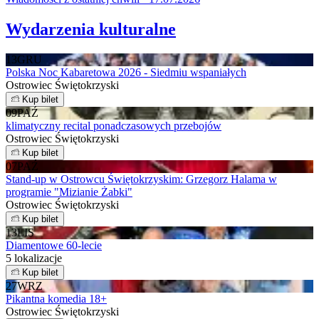
Wydarzenia kulturalne
13
GRU
Polska Noc Kabaretowa 2026 - Siedmiu wspaniałych
Ostrowiec Świętokrzyski
Kup bilet
09
PAŹ
klimatyczny recital ponadczasowych przebojów
Ostrowiec Świętokrzyski
Kup bilet
07
PAŹ
Stand-up w Ostrowcu Świętokrzyskim: Grzegorz Halama w
programie "Mizianie Żabki"
Ostrowiec Świętokrzyski
Kup bilet
13
LIS
Diamentowe 60-lecie
5 lokalizacje
Kup bilet
27
WRZ
Pikantna komedia 18+
Ostrowiec Świętokrzyski