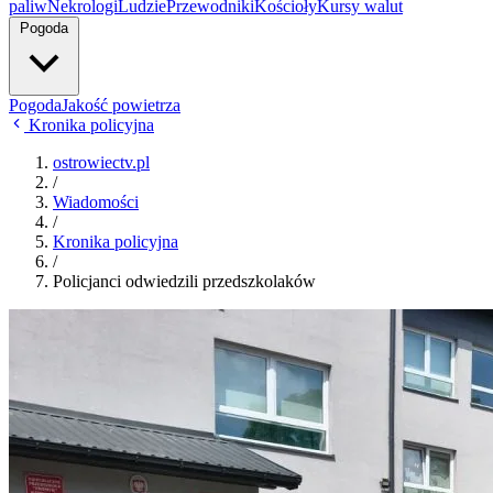
paliw
Nekrologi
Ludzie
Przewodniki
Kościoły
Kursy walut
Pogoda
Pogoda
Jakość powietrza
Kronika policyjna
ostrowiectv.pl
/
Wiadomości
/
Kronika policyjna
/
Policjanci odwiedzili przedszkolaków