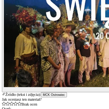
Źródło (tekst i zdjęcia):
MCK Ostrowiec
Jak oceniasz ten materiał?
Brak ocen
Oceń: