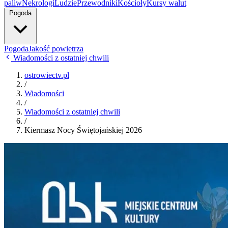
paliw
Nekrologi
Ludzie
Przewodniki
Kościoły
Kursy walut
Pogoda
Pogoda
Jakość powietrza
Wiadomości z ostatniej chwili
ostrowiectv.pl
/
Wiadomości
/
Wiadomości z ostatniej chwili
/
Kiermasz Nocy Świętojańskiej 2026