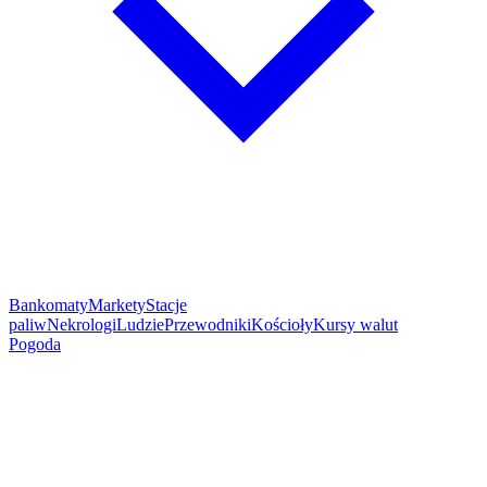
Bankomaty
Markety
Stacje
paliw
Nekrologi
Ludzie
Przewodniki
Kościoły
Kursy walut
Pogoda