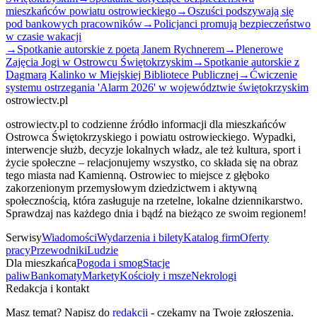
mieszkańców powiatu ostrowieckiego
→
Oszuści podszywają się
pod bankowych pracowników
→
Policjanci promują bezpieczeństwo
w czasie wakacji
→
Spotkanie autorskie z poetą Janem Rychnerem
→
Plenerowe
Zajęcia Jogi w Ostrowcu Świętokrzyskim
→
Spotkanie autorskie z
Dagmarą Kalinko w Miejskiej Bibliotece Publicznej
→
Ćwiczenie
systemu ostrzegania 'Alarm 2026' w województwie świętokrzyskim
ostrowiectv.pl
ostrowiectv.pl to codzienne źródło informacji dla mieszkańców
Ostrowca Świętokrzyskiego i powiatu ostrowieckiego. Wypadki,
interwencje służb, decyzje lokalnych władz, ale też kultura, sport i
życie społeczne – relacjonujemy wszystko, co składa się na obraz
tego miasta nad Kamienną. Ostrowiec to miejsce z głęboko
zakorzenionym przemysłowym dziedzictwem i aktywną
społecznością, która zasługuje na rzetelne, lokalne dziennikarstwo.
Sprawdzaj nas każdego dnia i bądź na bieżąco ze swoim regionem!
Serwisy
Wiadomości
Wydarzenia i bilety
Katalog firm
Oferty
pracy
Przewodniki
Ludzie
Dla mieszkańca
Pogoda i smog
Stacje
paliw
Bankomaty
Markety
Kościoły i msze
Nekrologi
Redakcja i kontakt
Masz temat? Napisz do
redakcji
- czekamy na Twoje zgłoszenia.