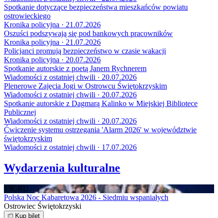
Spotkanie dotyczące bezpieczeństwa mieszkańców powiatu
ostrowieckiego
Kronika policyjna · 21.07.2026
Oszuści podszywają się pod bankowych pracowników
Kronika policyjna · 21.07.2026
Policjanci promują bezpieczeństwo w czasie wakacji
Kronika policyjna · 20.07.2026
Spotkanie autorskie z poetą Janem Rychnerem
Wiadomości z ostatniej chwili · 20.07.2026
Plenerowe Zajęcia Jogi w Ostrowcu Świętokrzyskim
Wiadomości z ostatniej chwili · 20.07.2026
Spotkanie autorskie z Dagmarą Kalinko w Miejskiej Bibliotece
Publicznej
Wiadomości z ostatniej chwili · 20.07.2026
Ćwiczenie systemu ostrzegania 'Alarm 2026' w województwie
świętokrzyskim
Wiadomości z ostatniej chwili · 17.07.2026
Wydarzenia kulturalne
13
GRU
Polska Noc Kabaretowa 2026 - Siedmiu wspaniałych
Ostrowiec Świętokrzyski
Kup bilet