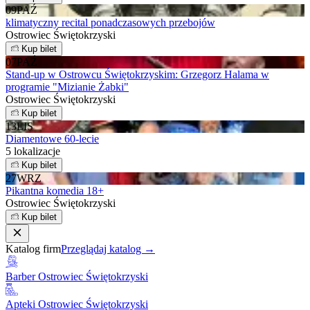
09
PAŹ
klimatyczny recital ponadczasowych przebojów
Ostrowiec Świętokrzyski
Kup bilet
07
PAŹ
Stand-up w Ostrowcu Świętokrzyskim: Grzegorz Halama w
programie "Mizianie Żabki"
Ostrowiec Świętokrzyski
Kup bilet
13
LIS
Diamentowe 60-lecie
5 lokalizacje
Kup bilet
27
WRZ
Pikantna komedia 18+
Ostrowiec Świętokrzyski
Kup bilet
Katalog firm
Przeglądaj katalog →
Barber Ostrowiec Świętokrzyski
Apteki Ostrowiec Świętokrzyski