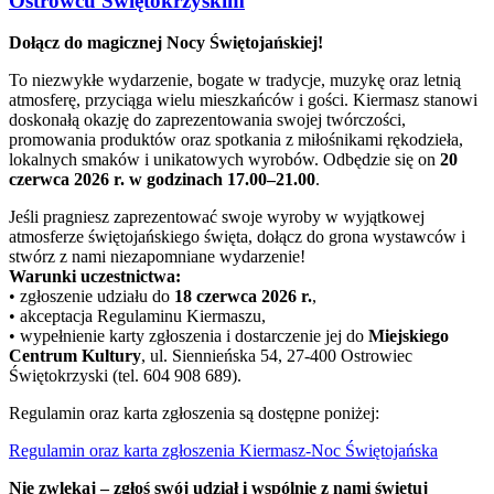
Ostrowcu Świętokrzyskim
Dołącz do magicznej Nocy Świętojańskiej!
To niezwykłe wydarzenie, bogate w tradycje, muzykę oraz letnią
atmosferę, przyciąga wielu mieszkańców i gości. Kiermasz stanowi
doskonałą okazję do zaprezentowania swojej twórczości,
promowania produktów oraz spotkania z miłośnikami rękodzieła,
lokalnych smaków i unikatowych wyrobów. Odbędzie się on
20
czerwca 2026 r. w godzinach 17.00–21.00
.
Jeśli pragniesz zaprezentować swoje wyroby w wyjątkowej
atmosferze świętojańskiego święta, dołącz do grona wystawców i
stwórz z nami niezapomniane wydarzenie!
Warunki uczestnictwa:
• zgłoszenie udziału do
18 czerwca 2026 r.
,
• akceptacja Regulaminu Kiermaszu,
• wypełnienie karty zgłoszenia i dostarczenie jej do
Miejskiego
Centrum Kultury
, ul. Siennieńska 54, 27-400 Ostrowiec
Świętokrzyski (tel. 604 908 689).
Regulamin oraz karta zgłoszenia są dostępne poniżej:
Regulamin oraz karta zgłoszenia Kiermasz-Noc Świętojańska
Nie zwlekaj – zgłoś swój udział i wspólnie z nami świętuj