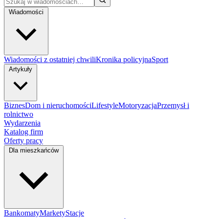
Wiadomości
Wiadomości z ostatniej chwili
Kronika policyjna
Sport
Artykuły
Biznes
Dom i nieruchomości
Lifestyle
Motoryzacja
Przemysł i
rolnictwo
Wydarzenia
Katalog firm
Oferty pracy
Dla mieszkańców
Bankomaty
Markety
Stacje