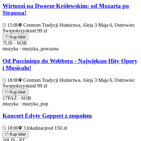
Wirtuozi na Dworze Królewskim: od Mozarta po
Straussa!
15:00
Centrum Tradycji Hutnictwa, Aleja 3 Maja 6, Ostrowiec
Świętokrzyski
od 99 zł
Kup bilet
7
LIS · SOB
muzyka · muzyka_powazna
Od Pucciniego do Webbera - Największe Hity Opery
i Musicalu!
18:00
Centrum Tradycji Hutnictwa, Aleja 3 Maja 6, Ostrowiec
Świętokrzyski
od 99 zł
Kup bilet
17
PAŹ · SOB
muzyka · muzyka_pop
Koncert Edyty Geppert z zespołem
18:00
3 lokalizacje
od 150 zł
Kup bilet
20
LIS · PT