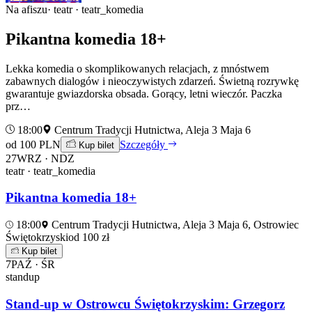
Na afiszu
· teatr · teatr_komedia
Pikantna komedia 18+
Lekka komedia o skomplikowanych relacjach, z mnóstwem
zabawnych dialogów i nieoczywistych zdarzeń. Świetną rozrywkę
gwarantuje gwiazdorska obsada. Gorący, letni wieczór. Paczka
prz…
18:00
Centrum Tradycji Hutnictwa, Aleja 3 Maja 6
od 100 PLN
Szczegóły
Kup bilet
27
WRZ · NDZ
teatr · teatr_komedia
Pikantna komedia 18+
18:00
Centrum Tradycji Hutnictwa, Aleja 3 Maja 6, Ostrowiec
Świętokrzyski
od 100 zł
Kup bilet
7
PAŹ · ŚR
standup
Stand-up w Ostrowcu Świętokrzyskim: Grzegorz