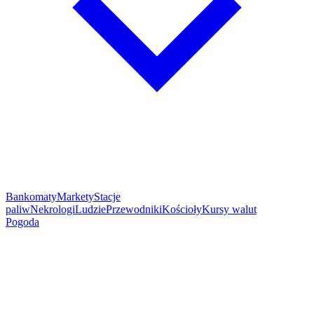
Bankomaty
Markety
Stacje
paliw
Nekrologi
Ludzie
Przewodniki
Kościoły
Kursy walut
Pogoda