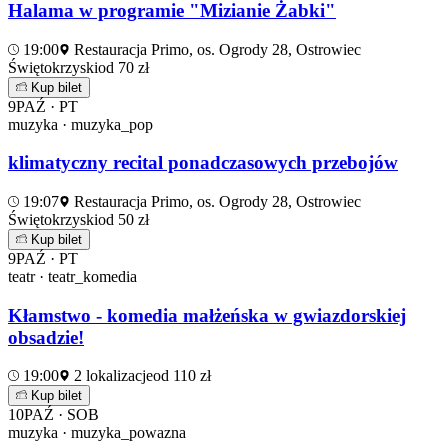
Halama w programie "Mizianie Żabki"
19:00
Restauracja Primo, os. Ogrody 28, Ostrowiec
Świętokrzyski
od 70 zł
Kup bilet
9
PAŹ · PT
muzyka · muzyka_pop
klimatyczny recital ponadczasowych przebojów
19:07
Restauracja Primo, os. Ogrody 28, Ostrowiec
Świętokrzyski
od 50 zł
Kup bilet
9
PAŹ · PT
teatr · teatr_komedia
Kłamstwo - komedia małżeńska w gwiazdorskiej
obsadzie!
19:00
2 lokalizacje
od 110 zł
Kup bilet
10
PAŹ · SOB
muzyka · muzyka_powazna