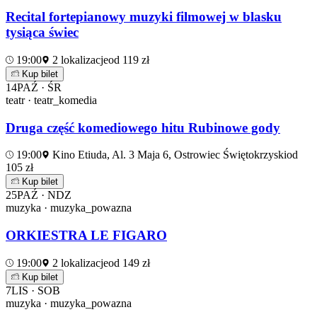
Recital fortepianowy muzyki filmowej w blasku
tysiąca świec
19:00
2 lokalizacje
od 119 zł
Kup bilet
14
PAŹ · ŚR
teatr · teatr_komedia
Druga część komediowego hitu Rubinowe gody
19:00
Kino Etiuda, Al. 3 Maja 6, Ostrowiec Świętokrzyski
od
105 zł
Kup bilet
25
PAŹ · NDZ
muzyka · muzyka_powazna
ORKIESTRA LE FIGARO
19:00
2 lokalizacje
od 149 zł
Kup bilet
7
LIS · SOB
muzyka · muzyka_powazna