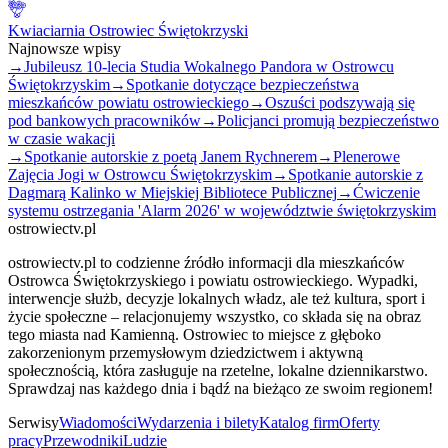
Kwiaciarnia Ostrowiec Świętokrzyski
Najnowsze wpisy
→
Jubileusz 10-lecia Studia Wokalnego Pandora w Ostrowcu
Świętokrzyskim
→
Spotkanie dotyczące bezpieczeństwa
mieszkańców powiatu ostrowieckiego
→
Oszuści podszywają się
pod bankowych pracowników
→
Policjanci promują bezpieczeństwo
w czasie wakacji
→
Spotkanie autorskie z poetą Janem Rychnerem
→
Plenerowe
Zajęcia Jogi w Ostrowcu Świętokrzyskim
→
Spotkanie autorskie z
Dagmarą Kalinko w Miejskiej Bibliotece Publicznej
→
Ćwiczenie
systemu ostrzegania 'Alarm 2026' w województwie świętokrzyskim
ostrowiectv.pl
ostrowiectv.pl to codzienne źródło informacji dla mieszkańców
Ostrowca Świętokrzyskiego i powiatu ostrowieckiego. Wypadki,
interwencje służb, decyzje lokalnych władz, ale też kultura, sport i
życie społeczne – relacjonujemy wszystko, co składa się na obraz
tego miasta nad Kamienną. Ostrowiec to miejsce z głęboko
zakorzenionym przemysłowym dziedzictwem i aktywną
społecznością, która zasługuje na rzetelne, lokalne dziennikarstwo.
Sprawdzaj nas każdego dnia i bądź na bieżąco ze swoim regionem!
Serwisy
Wiadomości
Wydarzenia i bilety
Katalog firm
Oferty
pracy
Przewodniki
Ludzie