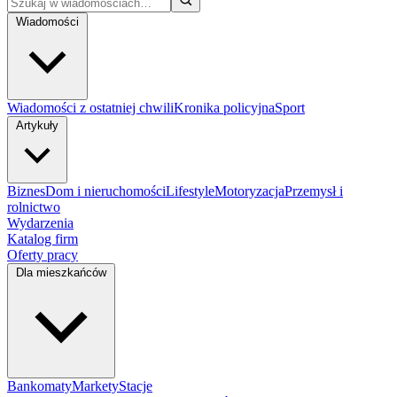
Wiadomości
Wiadomości z ostatniej chwili
Kronika policyjna
Sport
Artykuły
Biznes
Dom i nieruchomości
Lifestyle
Motoryzacja
Przemysł i
rolnictwo
Wydarzenia
Katalog firm
Oferty pracy
Dla mieszkańców
Bankomaty
Markety
Stacje