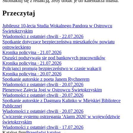
Skontaktuj się z redakcją, żeby dodać je do kalendarza miasta.
Przeczytaj
Jubileusz 10-lecia Studia Wokalnego Pandora w Ostrowcu
Świętokrzyskim
Wiadomości z ostatniej chwili · 22.07.2026
Spotkanie dotyczące bezpieczeństwa mieszkańców powiatu
ostrowieckiego
Kronika policyjna · 21.07.2026
Oszuści podszywają się pod bankowych pracowników
Kronika policyjna · 21.07.2026
Policjanci promują bezpieczeństwo w czasie wakacji
Kronika policyjna · 20.07.2026
Spotkanie autorskie z poetą Janem Rychnerem
Wiadomości z ostatniej chwili · 20.07.2026
Plenerowe Zajęcia Jogi w Ostrowcu Świętokrzyskim
Wiadomości z ostatniej chwili · 20.07.2026
Spotkanie autorskie z Dagmarą Kalinko w Miejskiej Bibliotece
Publicznej
Wiadomości z ostatniej chwili · 20.07.2026
Ćwiczenie systemu ostrzegania 'Alarm 2026' w województwie
świętokrzyskim
Wiadomości z ostatniej chwili · 17.07.2026
Katalog firm
Przeglądaj katalog →