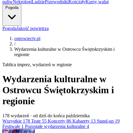
paliw
Nekrologi
Ludzie
Przewodniki
Kościoły
Kursy walut
Pogoda
Pogoda
Jakość powietrza
ostrowiectv.pl
/
Wydarzenia kulturalne w Ostrowcu Świętokrzyskim i
regionie
Tablica imprez, wydarzeń w regionie
Wydarzenia kulturalne w
Ostrowcu Świętokrzyskim i
regionie
178
wydarzeń · od dziś do końca października
Wszystkie
178
Teatr
55
Koncerty
86
Kabarety
13
Stand-up
19
Festiwale
1
Pozostałe wydarzenia kulturalne
4
27
WRZ
Polecane