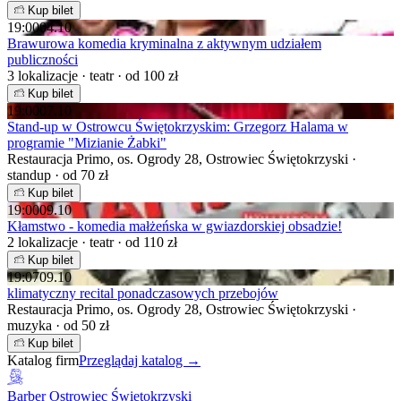
Kup bilet
19:00
04.10
Brawurowa komedia kryminalna z aktywnym udziałem
publiczności
3 lokalizacje · teatr · od 100 zł
Kup bilet
19:00
07.10
Stand-up w Ostrowcu Świętokrzyskim: Grzegorz Halama w
programie "Mizianie Żabki"
Restauracja Primo, os. Ogrody 28, Ostrowiec Świętokrzyski ·
standup · od 70 zł
Kup bilet
19:00
09.10
Kłamstwo - komedia małżeńska w gwiazdorskiej obsadzie!
2 lokalizacje · teatr · od 110 zł
Kup bilet
19:07
09.10
klimatyczny recital ponadczasowych przebojów
Restauracja Primo, os. Ogrody 28, Ostrowiec Świętokrzyski ·
muzyka · od 50 zł
Kup bilet
Katalog firm
Przeglądaj katalog →
Barber Ostrowiec Świętokrzyski