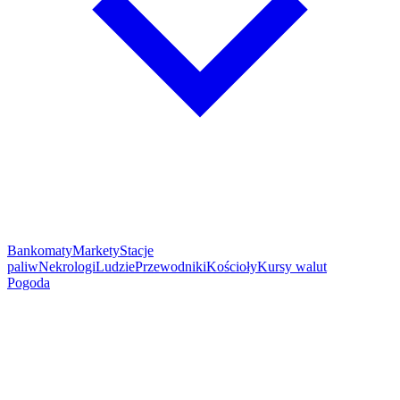
Bankomaty
Markety
Stacje
paliw
Nekrologi
Ludzie
Przewodniki
Kościoły
Kursy walut
Pogoda