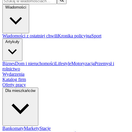
Wiadomości
Wiadomości z ostatniej chwili
Kronika policyjna
Sport
Artykuły
Biznes
Dom i nieruchomości
Lifestyle
Motoryzacja
Przemysł i
rolnictwo
Wydarzenia
Katalog firm
Oferty pracy
Dla mieszkańców
Bankomaty
Markety
Stacje