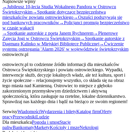
Najnowsze wpisy
→
Jubileusz 10-lecia Studia Wokalnego Pandora w Ostrowcu
Świętokrzyskim
→
Spotkanie dotyczące bezpieczeństwa
mieszkańców powiatu ostrowieckiego
→
Oszuści podszywają się
pod bankowych pracowników
→
Policjanci promują bezpieczeństwo
w czasie wakacji
→
Spotkanie autorskie z poetą Janem Rychnerem
→
Plenerowe
Zajęcia Jogi w Ostrowcu Świętokrzyskim
→
Spotkanie autorskie z
Dagmarą Kalinko w Miejskiej Bibliotece Publicznej
→
Ćwiczenie
systemu ostrzegania 'Alarm 2026' w województwie świętokrzyskim
ostrowiectv.pl
ostrowiectv.pl to codzienne źródło informacji dla mieszkańców
Ostrowca Świętokrzyskiego i powiatu ostrowieckiego. Wypadki,
interwencje służb, decyzje lokalnych władz, ale też kultura, sport i
życie społeczne – relacjonujemy wszystko, co składa się na obraz
tego miasta nad Kamienną. Ostrowiec to miejsce z głęboko
zakorzenionym przemysłowym dziedzictwem i aktywną
społecznością, która zasługuje na rzetelne, lokalne dziennikarstwo.
Sprawdzaj nas każdego dnia i bądź na bieżąco ze swoim regionem!
Serwisy
Wiadomości
Wydarzenia i bilety
Katalog firm
Oferty
pracy
Przewodniki
Ludzie
Dla mieszkańca
Pogoda i smog
Stacje
paliw
Bankomaty
Markety
Kościoły i msze
Nekrologi