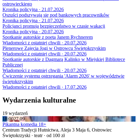
ostrowieckiego
Kronika policyjna · 21.07.2026
Oszuści podszywają się pod bankowych pracowników
Kronika policyjna · 21.07.2026
Policjanci promują bezpieczeństwo w czasie wakacji
Kronika policyjna · 20.07.2026
Spotkanie autorskie z poetą Janem Rychnerem
Wiadomości z ostatniej chwili · 20.07.2026
Plenerowe Zajęcia Jogi w Ostrowcu Świętokrzyskim
Wiadomości z ostatniej chwili · 20.07.2026
Spotkanie autorskie z Dagmarą Kalinko w Miejskiej Bibliotece
Publicznej
Wiadomości z ostatniej chwili · 20.07.2026
Ćwiczenie systemu ostrzegania 'Alarm 2026' w województwie
świętokrzyskim
Wiadomości z ostatniej chwili · 17.07.2026
Wydarzenia kulturalne
19 wydarzeń
18:00
27.09
Pikantna komedia 18+
Centrum Tradycji Hutnictwa, Aleja 3 Maja 6, Ostrowiec
Świętokrzyski · teatr · od 100 zł