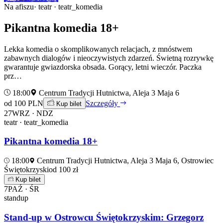
Na afiszu
· teatr · teatr_komedia
Pikantna komedia 18+
Lekka komedia o skomplikowanych relacjach, z mnóstwem
zabawnych dialogów i nieoczywistych zdarzeń. Świetną rozrywkę
gwarantuje gwiazdorska obsada. Gorący, letni wieczór. Paczka
prz…
18:00
Centrum Tradycji Hutnictwa, Aleja 3 Maja 6
od 100 PLN
Szczegóły
Kup bilet
27
WRZ · NDZ
teatr · teatr_komedia
Pikantna komedia 18+
18:00
Centrum Tradycji Hutnictwa, Aleja 3 Maja 6, Ostrowiec
Świętokrzyski
od 100 zł
Kup bilet
7
PAŹ · ŚR
standup
Stand-up w Ostrowcu Świętokrzyskim: Grzegorz