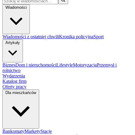
Wiadomości
Wiadomości z ostatniej chwili
Kronika policyjna
Sport
Artykuły
Biznes
Dom i nieruchomości
Lifestyle
Motoryzacja
Przemysł i
rolnictwo
Wydarzenia
Katalog firm
Oferty pracy
Dla mieszkańców
Bankomaty
Markety
Stacje