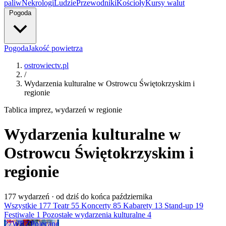
paliw
Nekrologi
Ludzie
Przewodniki
Kościoły
Kursy walut
Pogoda
Pogoda
Jakość powietrza
ostrowiectv.pl
/
Wydarzenia kulturalne w Ostrowcu Świętokrzyskim i
regionie
Tablica imprez, wydarzeń w regionie
Wydarzenia kulturalne w
Ostrowcu Świętokrzyskim i
regionie
177
wydarzeń · od dziś do końca października
Wszystkie
177
Teatr
55
Koncerty
85
Kabarety
13
Stand-up
19
Festiwale
1
Pozostałe wydarzenia kulturalne
4
27
WRZ
Polecane