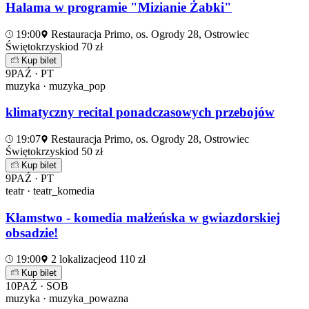
Halama w programie "Mizianie Żabki"
19:00
Restauracja Primo, os. Ogrody 28, Ostrowiec
Świętokrzyski
od 70 zł
Kup bilet
9
PAŹ · PT
muzyka · muzyka_pop
klimatyczny recital ponadczasowych przebojów
19:07
Restauracja Primo, os. Ogrody 28, Ostrowiec
Świętokrzyski
od 50 zł
Kup bilet
9
PAŹ · PT
teatr · teatr_komedia
Kłamstwo - komedia małżeńska w gwiazdorskiej
obsadzie!
19:00
2 lokalizacje
od 110 zł
Kup bilet
10
PAŹ · SOB
muzyka · muzyka_powazna