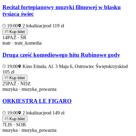
Recital fortepianowy muzyki filmowej w blasku
tysiąca świec
19:00
2 lokalizacje
od 119 zł
Kup bilet
14
PAŹ · ŚR
teatr · teatr_komedia
Druga część komediowego hitu Rubinowe gody
19:00
Kino Etiuda, Al. 3 Maja 6, Ostrowiec Świętokrzyski
od
105 zł
Kup bilet
25
PAŹ · NDZ
muzyka · muzyka_powazna
ORKIESTRA LE FIGARO
19:00
2 lokalizacje
od 149 zł
Kup bilet
7
LIS · SOB
muzyka · muzyka_powazna