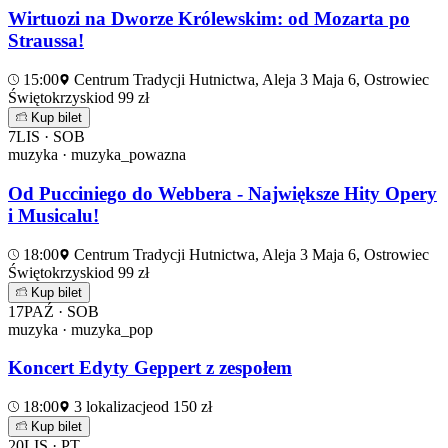
Wirtuozi na Dworze Królewskim: od Mozarta po
Straussa!
15:00
Centrum Tradycji Hutnictwa, Aleja 3 Maja 6, Ostrowiec
Świętokrzyski
od 99 zł
Kup bilet
7
LIS · SOB
muzyka · muzyka_powazna
Od Pucciniego do Webbera - Największe Hity Opery
i Musicalu!
18:00
Centrum Tradycji Hutnictwa, Aleja 3 Maja 6, Ostrowiec
Świętokrzyski
od 99 zł
Kup bilet
17
PAŹ · SOB
muzyka · muzyka_pop
Koncert Edyty Geppert z zespołem
18:00
3 lokalizacje
od 150 zł
Kup bilet
20
LIS · PT