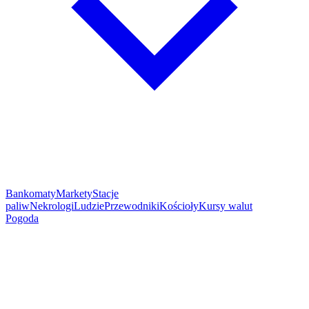
Bankomaty
Markety
Stacje
paliw
Nekrologi
Ludzie
Przewodniki
Kościoły
Kursy walut
Pogoda