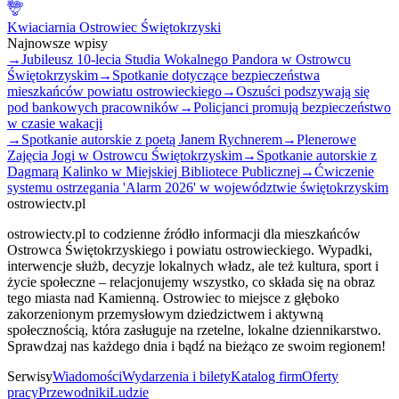
Kwiaciarnia Ostrowiec Świętokrzyski
Najnowsze wpisy
→
Jubileusz 10-lecia Studia Wokalnego Pandora w Ostrowcu
Świętokrzyskim
→
Spotkanie dotyczące bezpieczeństwa
mieszkańców powiatu ostrowieckiego
→
Oszuści podszywają się
pod bankowych pracowników
→
Policjanci promują bezpieczeństwo
w czasie wakacji
→
Spotkanie autorskie z poetą Janem Rychnerem
→
Plenerowe
Zajęcia Jogi w Ostrowcu Świętokrzyskim
→
Spotkanie autorskie z
Dagmarą Kalinko w Miejskiej Bibliotece Publicznej
→
Ćwiczenie
systemu ostrzegania 'Alarm 2026' w województwie świętokrzyskim
ostrowiectv.pl
ostrowiectv.pl to codzienne źródło informacji dla mieszkańców
Ostrowca Świętokrzyskiego i powiatu ostrowieckiego. Wypadki,
interwencje służb, decyzje lokalnych władz, ale też kultura, sport i
życie społeczne – relacjonujemy wszystko, co składa się na obraz
tego miasta nad Kamienną. Ostrowiec to miejsce z głęboko
zakorzenionym przemysłowym dziedzictwem i aktywną
społecznością, która zasługuje na rzetelne, lokalne dziennikarstwo.
Sprawdzaj nas każdego dnia i bądź na bieżąco ze swoim regionem!
Serwisy
Wiadomości
Wydarzenia i bilety
Katalog firm
Oferty
pracy
Przewodniki
Ludzie