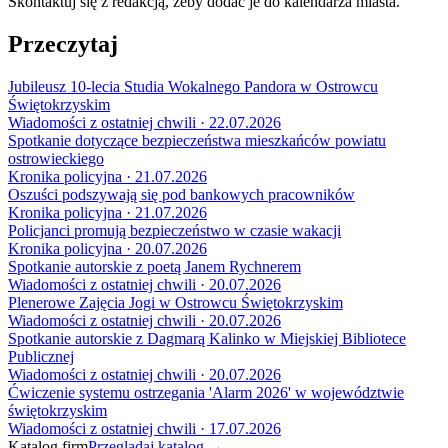
Skontaktuj się z redakcją, żeby dodać je do kalendarza miasta.
Przeczytaj
Jubileusz 10-lecia Studia Wokalnego Pandora w Ostrowcu
Świętokrzyskim
Wiadomości z ostatniej chwili · 22.07.2026
Spotkanie dotyczące bezpieczeństwa mieszkańców powiatu
ostrowieckiego
Kronika policyjna · 21.07.2026
Oszuści podszywają się pod bankowych pracowników
Kronika policyjna · 21.07.2026
Policjanci promują bezpieczeństwo w czasie wakacji
Kronika policyjna · 20.07.2026
Spotkanie autorskie z poetą Janem Rychnerem
Wiadomości z ostatniej chwili · 20.07.2026
Plenerowe Zajęcia Jogi w Ostrowcu Świętokrzyskim
Wiadomości z ostatniej chwili · 20.07.2026
Spotkanie autorskie z Dagmarą Kalinko w Miejskiej Bibliotece
Publicznej
Wiadomości z ostatniej chwili · 20.07.2026
Ćwiczenie systemu ostrzegania 'Alarm 2026' w województwie
świętokrzyskim
Wiadomości z ostatniej chwili · 17.07.2026
Katalog firm
Przeglądaj katalog →