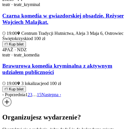
teatr · teatr_kryminal
Czarna komedia w gwiazdorskiej obsadzie. Reżyser
Wojciech Malajkat.
19:00
Centrum Tradycji Hutnictwa, Aleja 3 Maja 6, Ostrowiec
Świętokrzyski
od 100 zł
Kup bilet
4
PAŹ · NDZ
teatr · teatr_komedia
Brawurowa komedia kryminalna z aktywnym
udziałem publiczności
19:00
3 lokalizacje
od 100 zł
Kup bilet
‹ Poprzednia
1
2
3
…
15
Następna ›
Organizujesz wydarzenie?