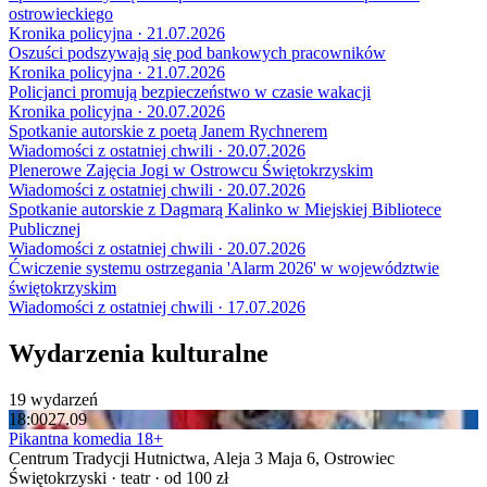
ostrowieckiego
Kronika policyjna · 21.07.2026
Oszuści podszywają się pod bankowych pracowników
Kronika policyjna · 21.07.2026
Policjanci promują bezpieczeństwo w czasie wakacji
Kronika policyjna · 20.07.2026
Spotkanie autorskie z poetą Janem Rychnerem
Wiadomości z ostatniej chwili · 20.07.2026
Plenerowe Zajęcia Jogi w Ostrowcu Świętokrzyskim
Wiadomości z ostatniej chwili · 20.07.2026
Spotkanie autorskie z Dagmarą Kalinko w Miejskiej Bibliotece
Publicznej
Wiadomości z ostatniej chwili · 20.07.2026
Ćwiczenie systemu ostrzegania 'Alarm 2026' w województwie
świętokrzyskim
Wiadomości z ostatniej chwili · 17.07.2026
Wydarzenia kulturalne
19 wydarzeń
18:00
27.09
Pikantna komedia 18+
Centrum Tradycji Hutnictwa, Aleja 3 Maja 6, Ostrowiec
Świętokrzyski · teatr · od 100 zł