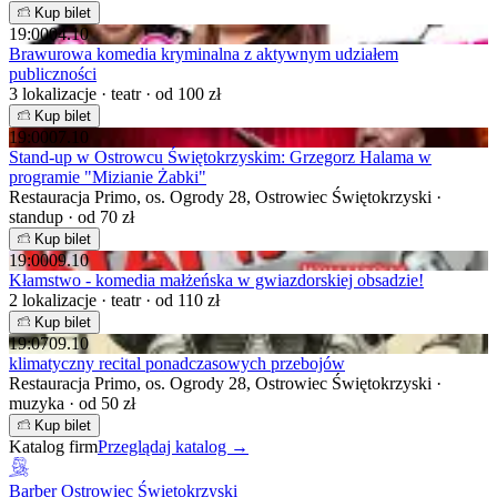
Kup bilet
19:00
04.10
Brawurowa komedia kryminalna z aktywnym udziałem
publiczności
3 lokalizacje · teatr · od 100 zł
Kup bilet
19:00
07.10
Stand-up w Ostrowcu Świętokrzyskim: Grzegorz Halama w
programie "Mizianie Żabki"
Restauracja Primo, os. Ogrody 28, Ostrowiec Świętokrzyski ·
standup · od 70 zł
Kup bilet
19:00
09.10
Kłamstwo - komedia małżeńska w gwiazdorskiej obsadzie!
2 lokalizacje · teatr · od 110 zł
Kup bilet
19:07
09.10
klimatyczny recital ponadczasowych przebojów
Restauracja Primo, os. Ogrody 28, Ostrowiec Świętokrzyski ·
muzyka · od 50 zł
Kup bilet
Katalog firm
Przeglądaj katalog →
Barber Ostrowiec Świętokrzyski