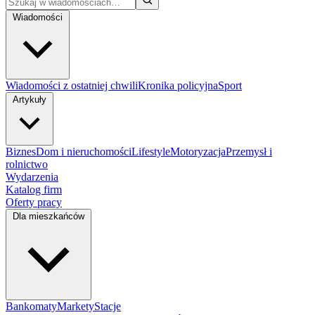
Wiadomości
Wiadomości z ostatniej chwili
Kronika policyjna
Sport
Artykuły
Biznes
Dom i nieruchomości
Lifestyle
Motoryzacja
Przemysł i
rolnictwo
Wydarzenia
Katalog firm
Oferty pracy
Dla mieszkańców
Bankomaty
Markety
Stacje