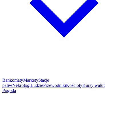
Bankomaty
Markety
Stacje
paliw
Nekrologi
Ludzie
Przewodniki
Kościoły
Kursy walut
Pogoda