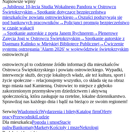
Najnowsze wpisy
→
Jubileusz 10-lecia Studia Wokalnego Pandora w Ostrowcu
Świętokrzyskim
→
Spotkanie dotyczące bezpieczeństwa
mieszkańców powiatu ostrowieckiego
→
Oszuści podszywają się
pod bankowych pracowników
→
Policjanci promują bezpieczeństwo
w czasie wakacji
→
Spotkanie autorskie z poetą Janem Rychnerem
→
Plenerowe
Zajęcia Jogi w Ostrowcu Świętokrzyskim
→
Spotkanie autorskie z
Dagmarą Kalinko w Miejskiej Bibliotece Publicznej
→
Ćwiczenie
systemu ostrzegania 'Alarm 2026' w województwie świętokrzyskim
ostrowiectv.pl
ostrowiectv.pl to codzienne źródło informacji dla mieszkańców
Ostrowca Świętokrzyskiego i powiatu ostrowieckiego. Wypadki,
interwencje służb, decyzje lokalnych władz, ale też kultura, sport i
życie społeczne – relacjonujemy wszystko, co składa się na obraz
tego miasta nad Kamienną. Ostrowiec to miejsce z głęboko
zakorzenionym przemysłowym dziedzictwem i aktywną
społecznością, która zasługuje na rzetelne, lokalne dziennikarstwo.
Sprawdzaj nas każdego dnia i bądź na bieżąco ze swoim regionem!
Serwisy
Wiadomości
Wydarzenia i bilety
Katalog firm
Oferty
pracy
Przewodniki
Ludzie
Dla mieszkańca
Pogoda i smog
Stacje
paliw
Bankomaty
Markety
Kościoły i msze
Nekrologi