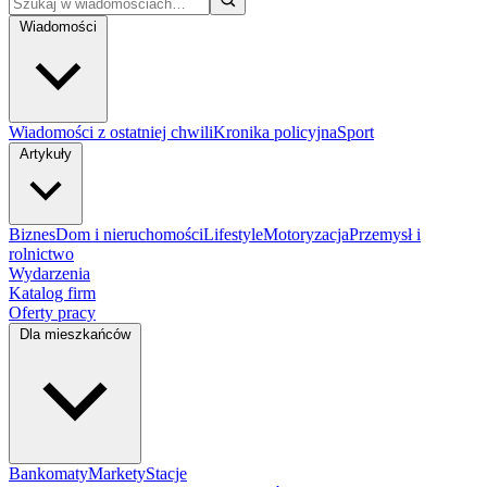
Wiadomości
Wiadomości z ostatniej chwili
Kronika policyjna
Sport
Artykuły
Biznes
Dom i nieruchomości
Lifestyle
Motoryzacja
Przemysł i
rolnictwo
Wydarzenia
Katalog firm
Oferty pracy
Dla mieszkańców
Bankomaty
Markety
Stacje