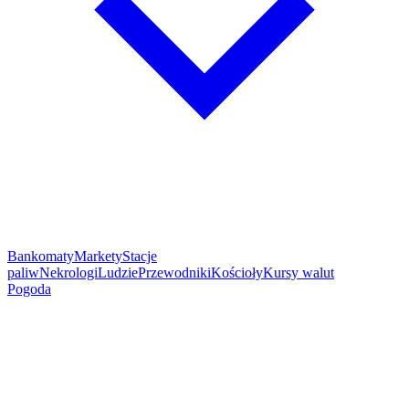
Bankomaty
Markety
Stacje
paliw
Nekrologi
Ludzie
Przewodniki
Kościoły
Kursy walut
Pogoda