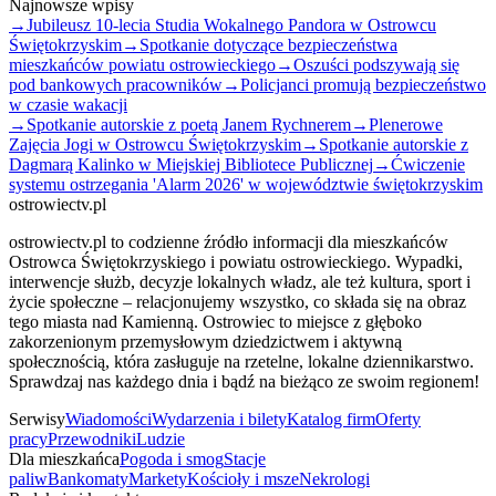
Najnowsze wpisy
→
Jubileusz 10-lecia Studia Wokalnego Pandora w Ostrowcu
Świętokrzyskim
→
Spotkanie dotyczące bezpieczeństwa
mieszkańców powiatu ostrowieckiego
→
Oszuści podszywają się
pod bankowych pracowników
→
Policjanci promują bezpieczeństwo
w czasie wakacji
→
Spotkanie autorskie z poetą Janem Rychnerem
→
Plenerowe
Zajęcia Jogi w Ostrowcu Świętokrzyskim
→
Spotkanie autorskie z
Dagmarą Kalinko w Miejskiej Bibliotece Publicznej
→
Ćwiczenie
systemu ostrzegania 'Alarm 2026' w województwie świętokrzyskim
ostrowiectv.pl
ostrowiectv.pl to codzienne źródło informacji dla mieszkańców
Ostrowca Świętokrzyskiego i powiatu ostrowieckiego. Wypadki,
interwencje służb, decyzje lokalnych władz, ale też kultura, sport i
życie społeczne – relacjonujemy wszystko, co składa się na obraz
tego miasta nad Kamienną. Ostrowiec to miejsce z głęboko
zakorzenionym przemysłowym dziedzictwem i aktywną
społecznością, która zasługuje na rzetelne, lokalne dziennikarstwo.
Sprawdzaj nas każdego dnia i bądź na bieżąco ze swoim regionem!
Serwisy
Wiadomości
Wydarzenia i bilety
Katalog firm
Oferty
pracy
Przewodniki
Ludzie
Dla mieszkańca
Pogoda i smog
Stacje
paliw
Bankomaty
Markety
Kościoły i msze
Nekrologi