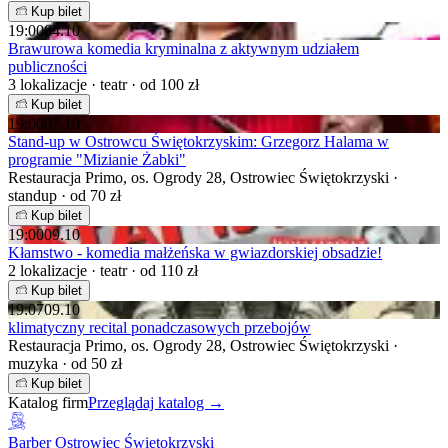
Kup bilet
19:00
04.10
Brawurowa komedia kryminalna z aktywnym udziałem
publiczności
3 lokalizacje · teatr · od 100 zł
Kup bilet
19:00
07.10
Stand-up w Ostrowcu Świętokrzyskim: Grzegorz Halama w
programie "Mizianie Żabki"
Restauracja Primo, os. Ogrody 28, Ostrowiec Świętokrzyski ·
standup · od 70 zł
Kup bilet
19:00
09.10
Kłamstwo - komedia małżeńska w gwiazdorskiej obsadzie!
2 lokalizacje · teatr · od 110 zł
Kup bilet
19:07
09.10
klimatyczny recital ponadczasowych przebojów
Restauracja Primo, os. Ogrody 28, Ostrowiec Świętokrzyski ·
muzyka · od 50 zł
Kup bilet
Katalog firm
Przeglądaj katalog →
Barber Ostrowiec Świętokrzyski