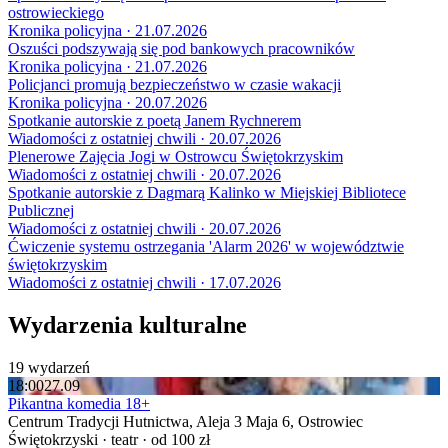
ostrowieckiego
Kronika policyjna · 21.07.2026
Oszuści podszywają się pod bankowych pracowników
Kronika policyjna · 21.07.2026
Policjanci promują bezpieczeństwo w czasie wakacji
Kronika policyjna · 20.07.2026
Spotkanie autorskie z poetą Janem Rychnerem
Wiadomości z ostatniej chwili · 20.07.2026
Plenerowe Zajęcia Jogi w Ostrowcu Świętokrzyskim
Wiadomości z ostatniej chwili · 20.07.2026
Spotkanie autorskie z Dagmarą Kalinko w Miejskiej Bibliotece
Publicznej
Wiadomości z ostatniej chwili · 20.07.2026
Ćwiczenie systemu ostrzegania 'Alarm 2026' w województwie
świętokrzyskim
Wiadomości z ostatniej chwili · 17.07.2026
Wydarzenia kulturalne
19 wydarzeń
18:00
27.09
Pikantna komedia 18+
Centrum Tradycji Hutnictwa, Aleja 3 Maja 6, Ostrowiec
Świętokrzyski · teatr · od 100 zł