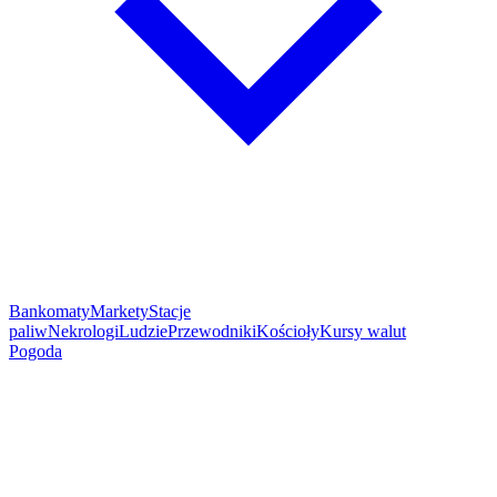
Bankomaty
Markety
Stacje
paliw
Nekrologi
Ludzie
Przewodniki
Kościoły
Kursy walut
Pogoda