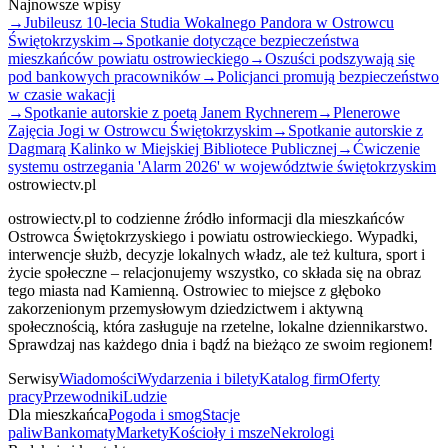
Najnowsze wpisy
→
Jubileusz 10-lecia Studia Wokalnego Pandora w Ostrowcu
Świętokrzyskim
→
Spotkanie dotyczące bezpieczeństwa
mieszkańców powiatu ostrowieckiego
→
Oszuści podszywają się
pod bankowych pracowników
→
Policjanci promują bezpieczeństwo
w czasie wakacji
→
Spotkanie autorskie z poetą Janem Rychnerem
→
Plenerowe
Zajęcia Jogi w Ostrowcu Świętokrzyskim
→
Spotkanie autorskie z
Dagmarą Kalinko w Miejskiej Bibliotece Publicznej
→
Ćwiczenie
systemu ostrzegania 'Alarm 2026' w województwie świętokrzyskim
ostrowiectv.pl
ostrowiectv.pl to codzienne źródło informacji dla mieszkańców
Ostrowca Świętokrzyskiego i powiatu ostrowieckiego. Wypadki,
interwencje służb, decyzje lokalnych władz, ale też kultura, sport i
życie społeczne – relacjonujemy wszystko, co składa się na obraz
tego miasta nad Kamienną. Ostrowiec to miejsce z głęboko
zakorzenionym przemysłowym dziedzictwem i aktywną
społecznością, która zasługuje na rzetelne, lokalne dziennikarstwo.
Sprawdzaj nas każdego dnia i bądź na bieżąco ze swoim regionem!
Serwisy
Wiadomości
Wydarzenia i bilety
Katalog firm
Oferty
pracy
Przewodniki
Ludzie
Dla mieszkańca
Pogoda i smog
Stacje
paliw
Bankomaty
Markety
Kościoły i msze
Nekrologi