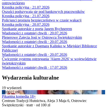
ostrowieckiego
Kronika policyjna · 21.07.2026
Oszuści podszywają się pod bankowych pracowników
Kronika policyjna · 21.07.2026
Policjanci promują bezpieczeństwo w czasie wakacji
Kronika policyjna · 20.07.2026
Spotkanie autorskie z poetą Janem Rychnerem
Wiadomości z ostatniej chwili · 20.07.2026
Plenerowe Zajęcia Jogi w Ostrowcu Świętokrzyskim
Wiadomości z ostatniej chwili · 20.07.2026
Spotkanie autorskie z Dagmarą Kalinko w Miejskiej Bibliotece
Publicznej
Wiadomości z ostatniej chwili · 20.07.2026
Ćwiczenie systemu ostrzegania 'Alarm 2026' w województwie
świętokrzyskim
Wiadomości z ostatniej chwili · 17.07.2026
Wydarzenia kulturalne
19 wydarzeń
18:00
27.09
Pikantna komedia 18+
Centrum Tradycji Hutnictwa, Aleja 3 Maja 6, Ostrowiec
Świętokrzyski · teatr · od 100 zł