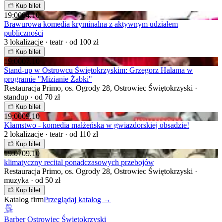
Kup bilet
19:00
04.10
Brawurowa komedia kryminalna z aktywnym udziałem
publiczności
3 lokalizacje · teatr · od 100 zł
Kup bilet
19:00
07.10
Stand-up w Ostrowcu Świętokrzyskim: Grzegorz Halama w
programie "Mizianie Żabki"
Restauracja Primo, os. Ogrody 28, Ostrowiec Świętokrzyski ·
standup · od 70 zł
Kup bilet
19:00
09.10
Kłamstwo - komedia małżeńska w gwiazdorskiej obsadzie!
2 lokalizacje · teatr · od 110 zł
Kup bilet
19:07
09.10
klimatyczny recital ponadczasowych przebojów
Restauracja Primo, os. Ogrody 28, Ostrowiec Świętokrzyski ·
muzyka · od 50 zł
Kup bilet
Katalog firm
Przeglądaj katalog →
Barber Ostrowiec Świętokrzyski