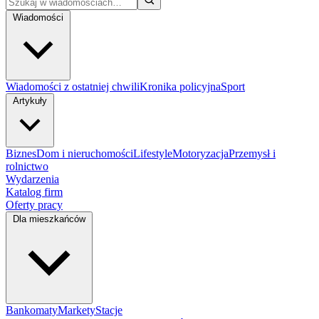
Wiadomości
Wiadomości z ostatniej chwili
Kronika policyjna
Sport
Artykuły
Biznes
Dom i nieruchomości
Lifestyle
Motoryzacja
Przemysł i
rolnictwo
Wydarzenia
Katalog firm
Oferty pracy
Dla mieszkańców
Bankomaty
Markety
Stacje