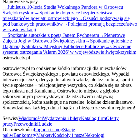
Najnowsze wpisy
→
Jubileusz 10-lecia Studia Wokalnego Pandora w Ostrowcu
Świętokrzyskim
→
Spotkanie dotyczące bezpieczeństwa
mieszkańców powiatu ostrowieckiego
→
Oszuści podszywają się
pod bankowych pracowników
→
Policjanci promują bezpieczeństwo
w czasie wakacji
→
Spotkanie autorskie z poetą Janem Rychnerem
→
Plenerowe
Zajęcia Jogi w Ostrowcu Świętokrzyskim
→
Spotkanie autorskie z
Dagmarą Kalinko w Miejskiej Bibliotece Publicznej
→
Ćwiczenie
systemu ostrzegania 'Alarm 2026' w województwie świętokrzyskim
ostrowiectv.pl
ostrowiectv.pl to codzienne źródło informacji dla mieszkańców
Ostrowca Świętokrzyskiego i powiatu ostrowieckiego. Wypadki,
interwencje służb, decyzje lokalnych władz, ale też kultura, sport i
życie społeczne – relacjonujemy wszystko, co składa się na obraz
tego miasta nad Kamienną. Ostrowiec to miejsce z głęboko
zakorzenionym przemysłowym dziedzictwem i aktywną
społecznością, która zasługuje na rzetelne, lokalne dziennikarstwo.
Sprawdzaj nas każdego dnia i bądź na bieżąco ze swoim regionem!
Serwisy
Wiadomości
Wydarzenia i bilety
Katalog firm
Oferty
pracy
Przewodniki
Ludzie
Dla mieszkańca
Pogoda i smog
Stacje
paliw
Bankomaty
Markety
Kościoły i msze
Nekrologi