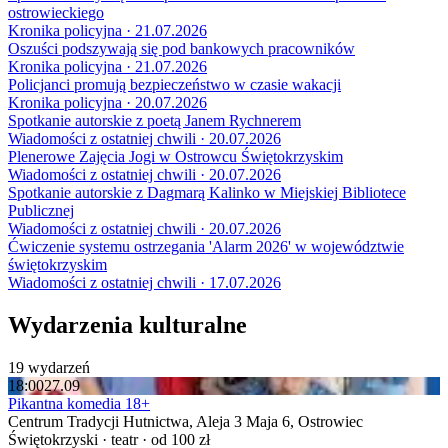
ostrowieckiego
Kronika policyjna · 21.07.2026
Oszuści podszywają się pod bankowych pracowników
Kronika policyjna · 21.07.2026
Policjanci promują bezpieczeństwo w czasie wakacji
Kronika policyjna · 20.07.2026
Spotkanie autorskie z poetą Janem Rychnerem
Wiadomości z ostatniej chwili · 20.07.2026
Plenerowe Zajęcia Jogi w Ostrowcu Świętokrzyskim
Wiadomości z ostatniej chwili · 20.07.2026
Spotkanie autorskie z Dagmarą Kalinko w Miejskiej Bibliotece
Publicznej
Wiadomości z ostatniej chwili · 20.07.2026
Ćwiczenie systemu ostrzegania 'Alarm 2026' w województwie
świętokrzyskim
Wiadomości z ostatniej chwili · 17.07.2026
Wydarzenia kulturalne
19 wydarzeń
18:00
27.09
Pikantna komedia 18+
Centrum Tradycji Hutnictwa, Aleja 3 Maja 6, Ostrowiec
Świętokrzyski · teatr · od 100 zł