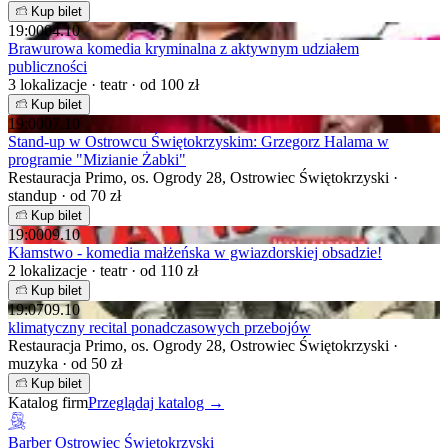
Kup bilet
19:00
04.10
Brawurowa komedia kryminalna z aktywnym udziałem
publiczności
3 lokalizacje · teatr · od 100 zł
Kup bilet
19:00
07.10
Stand-up w Ostrowcu Świętokrzyskim: Grzegorz Halama w
programie "Mizianie Żabki"
Restauracja Primo, os. Ogrody 28, Ostrowiec Świętokrzyski ·
standup · od 70 zł
Kup bilet
19:00
09.10
Kłamstwo - komedia małżeńska w gwiazdorskiej obsadzie!
2 lokalizacje · teatr · od 110 zł
Kup bilet
19:07
09.10
klimatyczny recital ponadczasowych przebojów
Restauracja Primo, os. Ogrody 28, Ostrowiec Świętokrzyski ·
muzyka · od 50 zł
Kup bilet
Katalog firm
Przeglądaj katalog →
Barber Ostrowiec Świętokrzyski