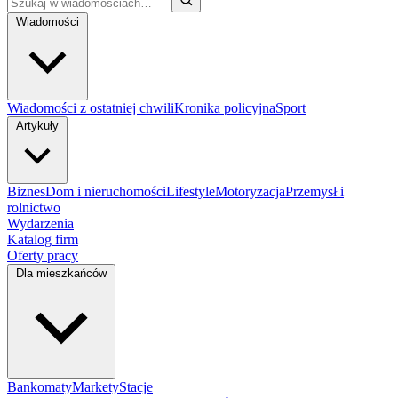
Wiadomości
Wiadomości z ostatniej chwili
Kronika policyjna
Sport
Artykuły
Biznes
Dom i nieruchomości
Lifestyle
Motoryzacja
Przemysł i
rolnictwo
Wydarzenia
Katalog firm
Oferty pracy
Dla mieszkańców
Bankomaty
Markety
Stacje