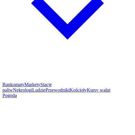
Bankomaty
Markety
Stacje
paliw
Nekrologi
Ludzie
Przewodniki
Kościoły
Kursy walut
Pogoda