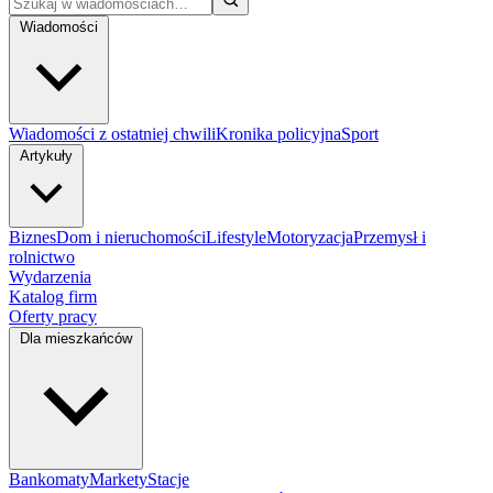
Wiadomości
Wiadomości z ostatniej chwili
Kronika policyjna
Sport
Artykuły
Biznes
Dom i nieruchomości
Lifestyle
Motoryzacja
Przemysł i
rolnictwo
Wydarzenia
Katalog firm
Oferty pracy
Dla mieszkańców
Bankomaty
Markety
Stacje