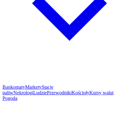
Bankomaty
Markety
Stacje
paliw
Nekrologi
Ludzie
Przewodniki
Kościoły
Kursy walut
Pogoda