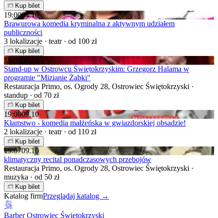
Kup bilet
19:00
04.10
Brawurowa komedia kryminalna z aktywnym udziałem
publiczności
3 lokalizacje · teatr · od 100 zł
Kup bilet
19:00
07.10
Stand-up w Ostrowcu Świętokrzyskim: Grzegorz Halama w
programie "Mizianie Żabki"
Restauracja Primo, os. Ogrody 28, Ostrowiec Świętokrzyski ·
standup · od 70 zł
Kup bilet
19:00
09.10
Kłamstwo - komedia małżeńska w gwiazdorskiej obsadzie!
2 lokalizacje · teatr · od 110 zł
Kup bilet
19:07
09.10
klimatyczny recital ponadczasowych przebojów
Restauracja Primo, os. Ogrody 28, Ostrowiec Świętokrzyski ·
muzyka · od 50 zł
Kup bilet
Katalog firm
Przeglądaj katalog →
Barber Ostrowiec Świętokrzyski