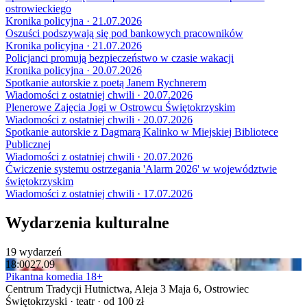
ostrowieckiego
Kronika policyjna · 21.07.2026
Oszuści podszywają się pod bankowych pracowników
Kronika policyjna · 21.07.2026
Policjanci promują bezpieczeństwo w czasie wakacji
Kronika policyjna · 20.07.2026
Spotkanie autorskie z poetą Janem Rychnerem
Wiadomości z ostatniej chwili · 20.07.2026
Plenerowe Zajęcia Jogi w Ostrowcu Świętokrzyskim
Wiadomości z ostatniej chwili · 20.07.2026
Spotkanie autorskie z Dagmarą Kalinko w Miejskiej Bibliotece
Publicznej
Wiadomości z ostatniej chwili · 20.07.2026
Ćwiczenie systemu ostrzegania 'Alarm 2026' w województwie
świętokrzyskim
Wiadomości z ostatniej chwili · 17.07.2026
Wydarzenia kulturalne
19 wydarzeń
18:00
27.09
Pikantna komedia 18+
Centrum Tradycji Hutnictwa, Aleja 3 Maja 6, Ostrowiec
Świętokrzyski · teatr · od 100 zł