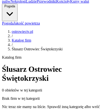
paliw
Nekrologi
Ludzie
Przewodniki
Kościoły
Kursy walut
Pogoda
Pogoda
Jakość powietrza
ostrowiectv.pl
/
Katalog firm
/
Ślusarz Ostrowiec Świętokrzyski
Katalog firm
Ślusarz Ostrowiec
Świętokrzyski
0 obiektów w tej kategorii
Brak firm w tej kategorii
Nic teraz nie mamy na liście. Sprawdź inną kategorię albo wróć