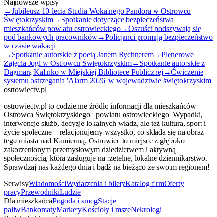
Najnowsze wpisy
→
Jubileusz 10-lecia Studia Wokalnego Pandora w Ostrowcu
Świętokrzyskim
→
Spotkanie dotyczące bezpieczeństwa
mieszkańców powiatu ostrowieckiego
→
Oszuści podszywają się
pod bankowych pracowników
→
Policjanci promują bezpieczeństwo
w czasie wakacji
→
Spotkanie autorskie z poetą Janem Rychnerem
→
Plenerowe
Zajęcia Jogi w Ostrowcu Świętokrzyskim
→
Spotkanie autorskie z
Dagmarą Kalinko w Miejskiej Bibliotece Publicznej
→
Ćwiczenie
systemu ostrzegania 'Alarm 2026' w województwie świętokrzyskim
ostrowiectv.pl
ostrowiectv.pl to codzienne źródło informacji dla mieszkańców
Ostrowca Świętokrzyskiego i powiatu ostrowieckiego. Wypadki,
interwencje służb, decyzje lokalnych władz, ale też kultura, sport i
życie społeczne – relacjonujemy wszystko, co składa się na obraz
tego miasta nad Kamienną. Ostrowiec to miejsce z głęboko
zakorzenionym przemysłowym dziedzictwem i aktywną
społecznością, która zasługuje na rzetelne, lokalne dziennikarstwo.
Sprawdzaj nas każdego dnia i bądź na bieżąco ze swoim regionem!
Serwisy
Wiadomości
Wydarzenia i bilety
Katalog firm
Oferty
pracy
Przewodniki
Ludzie
Dla mieszkańca
Pogoda i smog
Stacje
paliw
Bankomaty
Markety
Kościoły i msze
Nekrologi