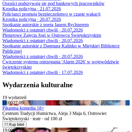
Oszuści podszywają się pod bankowych pracowników
Kronika policyjna · 21.07.2026
Policjanci promują bezpieczeństwo w czasie wakacji
Kronika policyjna · 20.07.2026
Spotkanie autorskie z poetą Janem Rychnerem
Wiadomości z ostatniej chwili · 20.07.2026
Plenerowe Zajęcia Jogi w Ostrowcu Świętokrzyskim
Wiadomości z ostatniej chwili · 20.07.2026
Spotkanie autorskie z Dagmarą Kalinko w Miejskiej Bibliotece
Publicznej
Wiadomości z ostatniej chwili · 20.07.2026
Ćwiczenie systemu ostrzegania 'Alarm 2026' w województwie
świętokrzyskim
Wiadomości z ostatniej chwili · 17.07.2026
Wydarzenia kulturalne
19 wydarzeń
18:00
27.09
Pikantna komedia 18+
Centrum Tradycji Hutnictwa, Aleja 3 Maja 6, Ostrowiec
Świętokrzyski · teatr · od 100 zł
Kup bilet
19:00
04.10