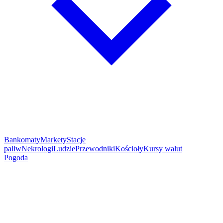
Bankomaty
Markety
Stacje
paliw
Nekrologi
Ludzie
Przewodniki
Kościoły
Kursy walut
Pogoda