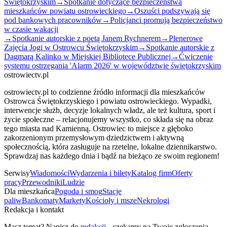
Świętokrzyskim
→
Spotkanie dotyczące bezpieczeństwa
mieszkańców powiatu ostrowieckiego
→
Oszuści podszywają się
pod bankowych pracowników
→
Policjanci promują bezpieczeństwo
w czasie wakacji
→
Spotkanie autorskie z poetą Janem Rychnerem
→
Plenerowe
Zajęcia Jogi w Ostrowcu Świętokrzyskim
→
Spotkanie autorskie z
Dagmarą Kalinko w Miejskiej Bibliotece Publicznej
→
Ćwiczenie
systemu ostrzegania 'Alarm 2026' w województwie świętokrzyskim
ostrowiectv.pl
ostrowiectv.pl to codzienne źródło informacji dla mieszkańców
Ostrowca Świętokrzyskiego i powiatu ostrowieckiego. Wypadki,
interwencje służb, decyzje lokalnych władz, ale też kultura, sport i
życie społeczne – relacjonujemy wszystko, co składa się na obraz
tego miasta nad Kamienną. Ostrowiec to miejsce z głęboko
zakorzenionym przemysłowym dziedzictwem i aktywną
społecznością, która zasługuje na rzetelne, lokalne dziennikarstwo.
Sprawdzaj nas każdego dnia i bądź na bieżąco ze swoim regionem!
Serwisy
Wiadomości
Wydarzenia i bilety
Katalog firm
Oferty
pracy
Przewodniki
Ludzie
Dla mieszkańca
Pogoda i smog
Stacje
paliw
Bankomaty
Markety
Kościoły i msze
Nekrologi
Redakcja i kontakt
Masz temat? Napisz do
redakcji
- czekamy na Twoje zgłoszenia.