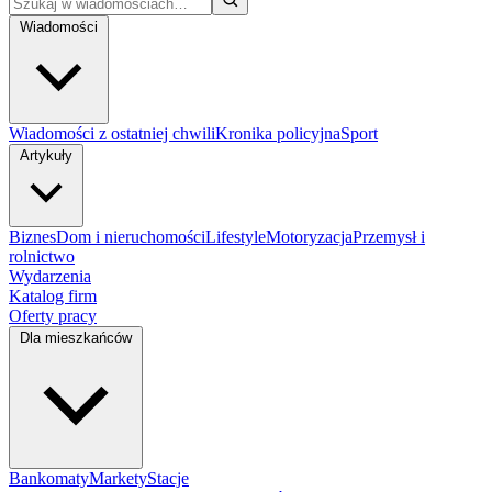
Wiadomości
Wiadomości z ostatniej chwili
Kronika policyjna
Sport
Artykuły
Biznes
Dom i nieruchomości
Lifestyle
Motoryzacja
Przemysł i
rolnictwo
Wydarzenia
Katalog firm
Oferty pracy
Dla mieszkańców
Bankomaty
Markety
Stacje