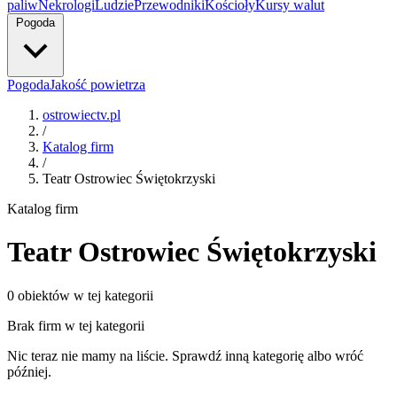
paliw
Nekrologi
Ludzie
Przewodniki
Kościoły
Kursy walut
Pogoda
Pogoda
Jakość powietrza
ostrowiectv.pl
/
Katalog firm
/
Teatr Ostrowiec Świętokrzyski
Katalog firm
Teatr Ostrowiec Świętokrzyski
0 obiektów w tej kategorii
Brak firm w tej kategorii
Nic teraz nie mamy na liście. Sprawdź inną kategorię albo wróć
później.