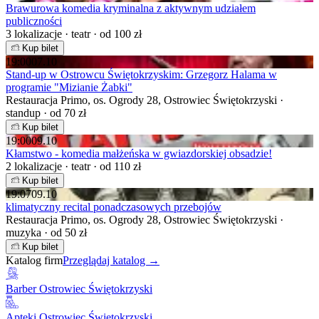
Brawurowa komedia kryminalna z aktywnym udziałem
publiczności
3 lokalizacje · teatr · od 100 zł
Kup bilet
19:00
07.10
Stand-up w Ostrowcu Świętokrzyskim: Grzegorz Halama w
programie "Mizianie Żabki"
Restauracja Primo, os. Ogrody 28, Ostrowiec Świętokrzyski ·
standup · od 70 zł
Kup bilet
19:00
09.10
Kłamstwo - komedia małżeńska w gwiazdorskiej obsadzie!
2 lokalizacje · teatr · od 110 zł
Kup bilet
19:07
09.10
klimatyczny recital ponadczasowych przebojów
Restauracja Primo, os. Ogrody 28, Ostrowiec Świętokrzyski ·
muzyka · od 50 zł
Kup bilet
Katalog firm
Przeglądaj katalog →
Barber Ostrowiec Świętokrzyski
Apteki Ostrowiec Świętokrzyski